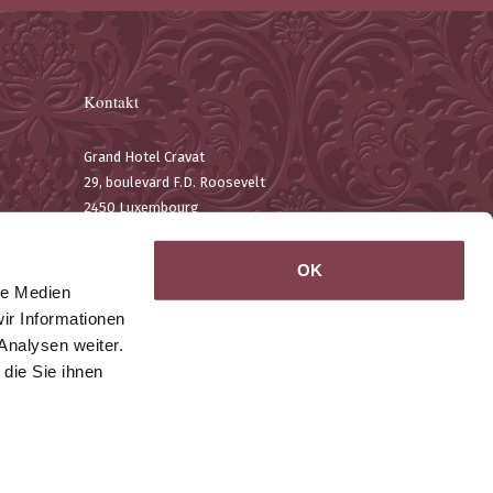
Kontakt
Grand Hotel Cravat
29, boulevard F.D. Roosevelt
2450 Luxembourg
T. +352 22 19 75-1
F. +352 22 67 11
OK
Email:
contact@hotelcravat.lu
le Medien
Google Maps
ir Informationen
Analysen weiter.
die Sie ihnen
Made by