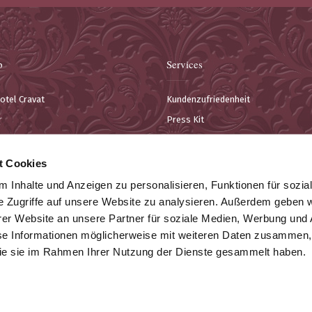
p
Services
otel Cravat
Kundenzufriedenheit
r
Press Kit
re & Konferenzen
Kontakt
estaurant
Informationen für Kunden
t Cookies
 Inhalte und Anzeigen zu personalisieren, Funktionen für sozia
e Zugriffe auf unsere Website zu analysieren. Außerdem geben w
er Website an unsere Partner für soziale Medien, Werbung und 
se Informationen möglicherweise mit weiteren Daten zusammen, 
 die sie im Rahmen Ihrer Nutzung der Dienste gesammelt haben.