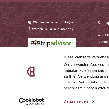
Sitema
Werden Sie Fan auf Instagram
Werden Sie Fan auf Facebook
Grand H
Zimme
Semina
Bar & R
Diese Webseite verwende
Wir verwenden Cookies, um
anbieten zu können und di
zu Ihrer Verwendung unser
Unsere Partner führen die
bereitgestellt haben oder
© Grand Hotel Cravat
Datenschutzbestimmungen
Details zeigen