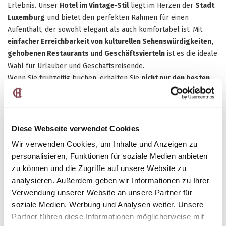
Erlebnis. Unser
Hotel im Vintage-Stil
liegt im Herzen der
Stadt
Luxemburg
und bietet den perfekten Rahmen für einen
Aufenthalt, der sowohl elegant als auch komfortabel ist. Mit
einfacher Erreichbarkeit von kulturellen Sehenswürdigkeiten,
gehobenen Restaurants und Geschäftsvierteln
ist es die ideale
Wahl für Urlauber und Geschäftsreisende.
Wenn Sie frühzeitig buchen, erhalten Sie
nicht nur den besten
Preis
, sondern auch die Verfügbarkeit für Ihre bevorzugten
Termine – ob für ein erholsames Wochenende, eine
Geschäftsreise oder einen besonderen Kurzurlaub.
Erkunden Sie Luxemburg mit gutem Gewissen
Diese Webseite verwendet Cookies
Wir verwenden Cookies, um Inhalte und Anzeigen zu
personalisieren, Funktionen für soziale Medien anbieten
zu können und die Zugriffe auf unsere Website zu
analysieren. Außerdem geben wir Informationen zu Ihrer
Verwendung unserer Website an unsere Partner für
soziale Medien, Werbung und Analysen weiter. Unsere
Partner führen diese Informationen möglicherweise mit