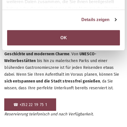
weiteren Daten zusammen, die Sie ihnen bereitgestellt
haben oder die sie im Rahmen Ihrer Nutzung der Dienste
gesammelt haben.
Details zeigen
OK
Luxemburg bietet eine
reichhaltige Mischung aus Kultur,
Geschichte und modernem Charme
. Von
UNESCO-
Welterbestätten
bis hin zu malerischen Parks und einer
blühenden Gastronomieszene ist für jeden Reisenden etwas
dabei. Wenn Sie Ihren Aufenthalt im Voraus planen, können Sie
sich entspannen und die Stadt stressfrei genießen
, da Sie
wissen, dass Ihre perfekte Unterkunft bereits reserviert ist.
☎ +352 22 19 75 1
Reservierung telefonisch und nach Verfügbarkeit.