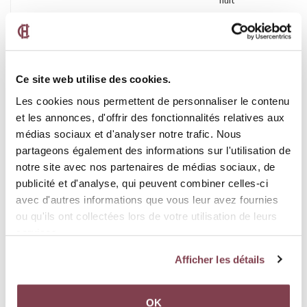
nuit
Cafetière/théière
Peignoir
Taxes
comprises
Ce site web utilise des cookies.
Chauffage
Petit
Téléphone
Les cookies nous permettent de personnaliser le contenu
déjeuner
et les annonces, d'offrir des fonctionnalités relatives aux
compris
médias sociaux et d'analyser notre trafic. Nous
partageons également des informations sur l'utilisation de
Électricité et eau
Radio
Télévision
notre site avec nos partenaires de médias sociaux, de
compris
publicité et d'analyse, qui peuvent combiner celles-ci
avec d'autres informations que vous leur avez fournies
Évier
Salle de
Télévision
ou qu'ils ont collectées lors de votre utilisation de leurs
bains
par satellite
services.
Afficher les détails
Commodités
OK