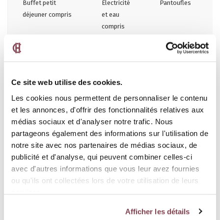
Buffet petit
Électricité
Pantoufles
déjeuner compris
et eau
compris
Bureau
Évier
Peignoir
Cafetière/théière
Frais de
Petit
Ce site web utilise des cookies.
service
déjeuner
Les cookies nous permettent de personnaliser le contenu
compris
compris
et les annonces, d'offrir des fonctionnalités relatives aux
médias sociaux et d'analyser notre trafic. Nous
Chauffage
Internet
Radio
partageons également des informations sur l'utilisation de
sans fil
notre site avec nos partenaires de médias sociaux, de
publicité et d'analyse, qui peuvent combiner celles-ci
Salle de
avec d'autres informations que vous leur avez fournies
bains
ou qu'ils ont collectées lors de votre utilisation de leurs
services.
Coffre-fort
Sèche-
cheveux
Afficher les détails