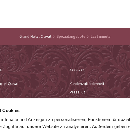
Grand Hotel Cravat
Spezialangebote
Last minute
p
Services
otel Cravat
Kundenzufriedenheit
Press Kit
re & Konferenzen
Kontakt
estaurant
Informationen für Kunden
t Cookies
 Inhalte und Anzeigen zu personalisieren, Funktionen für sozia
e Zugriffe auf unsere Website zu analysieren. Außerdem geben w