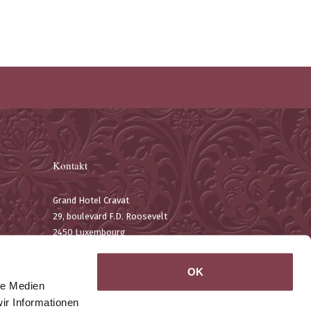
Kontakt
Grand Hotel Cravat
29, boulevard F.D. Roosevelt
2450 Luxembourg
T. +352 22 19 75-1
F. +352 22 67 11
OK
Email:
contact@hotelcravat.lu
le Medien
Google Maps
ir Informationen