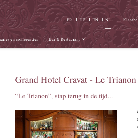
FR
DE
EN
NL
Klantbe
aries en conferenties
Bar & Restaurant
Grand Hotel Cravat - Le Trianon
“Le Trianon”, stap terug in de tijd...