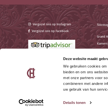
Sitema
Vergezel ons op Instagram
Vergezel ons op Facebook
Grand H
Kamers 
Seminar
Bar & 
Deze website maakt gebru
We gebruiken cookies om c
bieden en om ons websitev
met onze partners voor so
combineren met andere inf
uw gebruik van hun servic
© Grand Hotel Cravat
Privacy policy
Details tonen