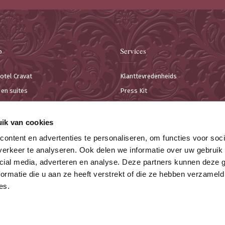
p
Services
otel Cravat
Klanttevredenheids
en suites
Press Kit
ies en conferenties
Contact
Restaurant
Informatie voor klanten
ik van cookies
ontent en advertenties te personaliseren, om functies voor soci
erkeer te analyseren. Ook delen we informatie over uw gebruik 
cial media, adverteren en analyse. Deze partners kunnen deze
ormatie die u aan ze heeft verstrekt of die ze hebben verzameld
es.