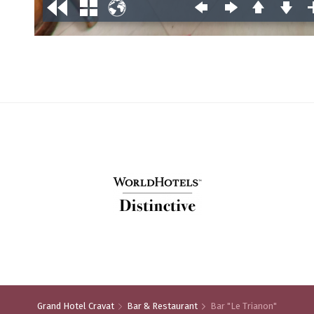
Grand Hotel Cravat
Bar & Restaurant
Bar "Le Trianon"