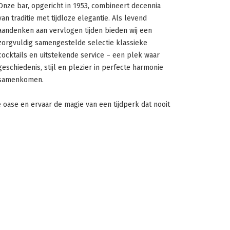
Onze bar, opgericht in 1953, combineert decennia
van traditie met tijdloze elegantie. Als levend
aandenken aan vervlogen tijden bieden wij een
zorgvuldig samengestelde selectie klassieke
cocktails en uitstekende service – een plek waar
geschiedenis, stijl en plezier in perfecte harmonie
samenkomen.
 oase en ervaar de magie van een tijdperk dat nooit