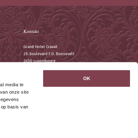
Kontakt
Grand Hotel Cravat
29, boulevard F.D. Roosevelt
2450 Luxembourg
T. +352 22 19 75-1
F. +352 22 67 11
OK
Email:
contact@hotelcravat.lu
al media te
Google Maps
van onze site
 gegevens
 op basis van
Made by