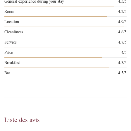
General experience during your stay
4.5/5
Room
4.2/5
Location
4.9/5
Cleanliness
4.6/5
Service
4.7/5
Price
4/5
Breakfast
4.3/5
Bar
4.5/5
Liste des avis